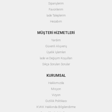
Siparişlerim
Favorilerim
İade Taleplerim
Hesabım
MÜŞTERİ HİZMETLERİ
Yardım
Güvenli Alışveriş
Üyelik İşlemleri
İade ve Değişim Koşulları
Sıkça Sorulan Sorular
KURUMSAL
Hakkımızda
Misyon
Vizyon
Gizlilik Politikası
KVKK Hakkında Bilgilendirme