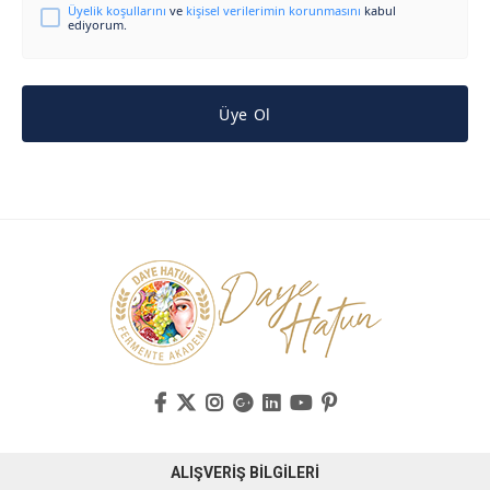
Üyelik koşullarını
ve
kişisel verilerimin korunmasını
kabul
ediyorum.
Üye Ol
ALIŞVERİŞ BİLGİLERİ